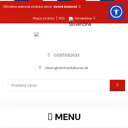
Dolné Dubové
Oficiálna webová stránka obce
Mapa stránky
RSS
Slovenčina
033/5592633
obec@dolnedubove.sk
MENU