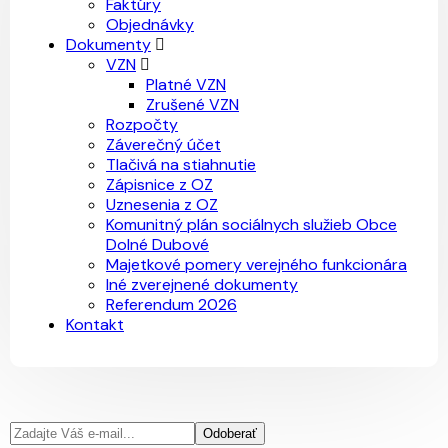
Faktúry
Objednávky
Dokumenty
VZN
Platné VZN
Zrušené VZN
Rozpočty
Záverečný účet
Tlačivá na stiahnutie
Zápisnice z OZ
Uznesenia z OZ
Komunitný plán sociálnych služieb Obce
Dolné Dubové
Majetkové pomery verejného funkcionára
Iné zverejnené dokumenty
Referendum 2026
Kontakt
Odoberať