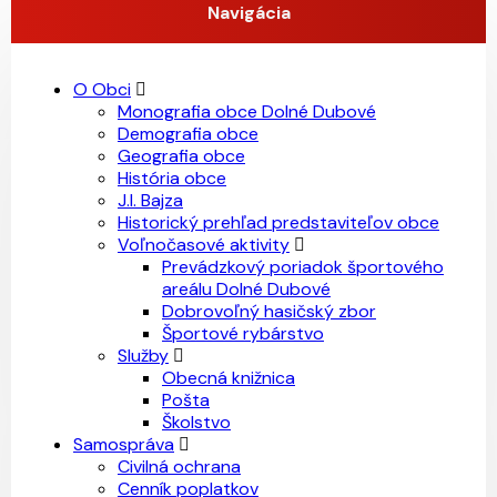
Navigácia
O Obci
Monografia obce Dolné Dubové
Demografia obce
Geografia obce
História obce
J.I. Bajza
Historický prehľad predstaviteľov obce
Voľnočasové aktivity
Prevádzkový poriadok športového
areálu Dolné Dubové
Dobrovoľný hasičský zbor
Športové rybárstvo
Služby
Obecná knižnica
Pošta
Školstvo
Samospráva
Civilná ochrana
Cenník poplatkov