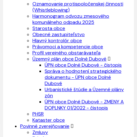
Oznamovanie protispoločenskej činnosti
(Whistleblowing)
Harmonogram odvozu zmesového
komunálneho odpadu 2025
Starosta obce
Obecné zastupiteľstvo
Hlavný kontrolór obce
Právomoci a kompetencie obce
Profil verejného obstarávateľa
Územný plán obce Dolné Dubové
ÚPN obce Dolné Dubové - čistopis
Správa o hodnotení strategického
dokumentu - ÚPN obce Dolné
Dubové
Urbanistické štúdie a Územné plány
zón
ÚPN obce Dolné Dubové - ZMENY A
DOPLNKY 01/2022 - čistopis
PHSR
Kataster obce
Povinné zverejňovanie
Zmluvy